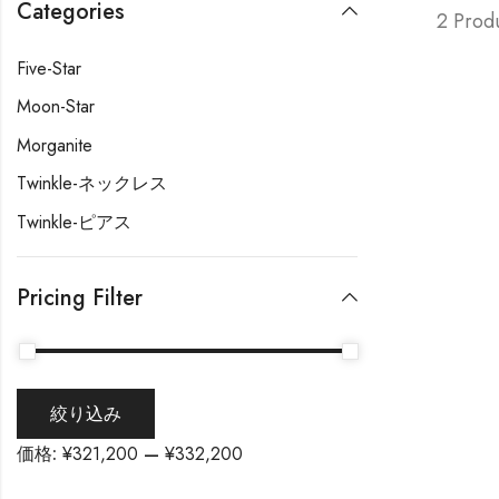
Categories
2 Prod
Five-Star
Moon-Star
Morganite
Twinkle-ネックレス
Twinkle-ピアス
Pricing Filter
絞り込み
価格:
¥321,200
—
¥332,200