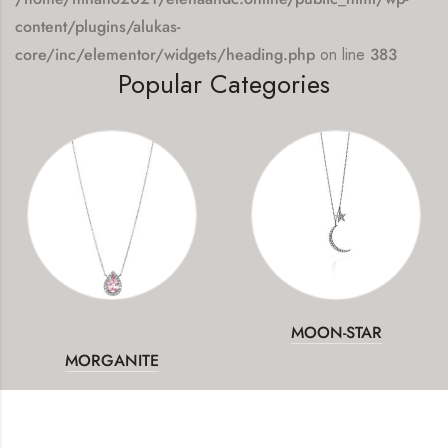
content/plugins/alukas-
core/inc/elementor/widgets/heading.php
on line
383
Popular Categories
MOON-STAR
MORGANITE