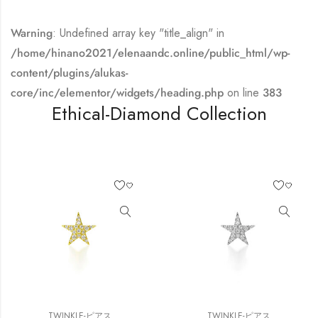
Warning
: Undefined array key "title_align" in
/home/hinano2021/elenaandc.online/public_html/wp-
content/plugins/alukas-
core/inc/elementor/widgets/heading.php
on line
383
Ethical-Diamond Collection
TWINKLE-ピアス
TWINKLE-ピアス